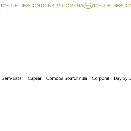
10% DE DESCONTO NA 1ª COMPRA
HOME
LOJA ONLINE
Bem-Estar
Capilar
Combos Boaformula
Corporal
Day by 