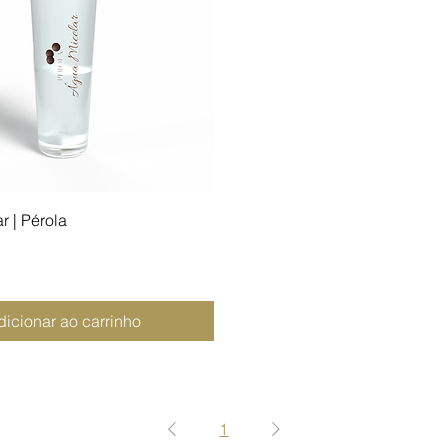
r | Pérola
dicionar ao carrinho
1