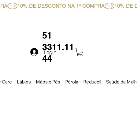
RMULA
FALE CONOSCO
51
3311.11
Login
44
 Care
Lábios
Mãos e Pés
Pérola
Reducell
Saúde da Mulh