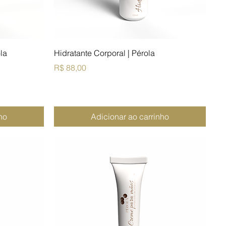
ola
Hidratante Corporal | Pérola
Preço
R$ 88,00
ho
Adicionar ao carrinho