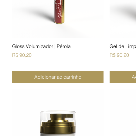
Gloss Volumizador | Pérola
Gel de Limp
Preço
Preço
R$ 90,20
R$ 90,20
Adicionar ao carrinho
A