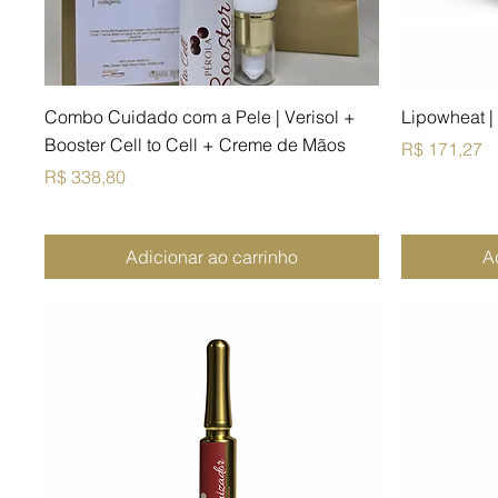
Combo Cuidado com a Pele | Verisol +
Lipowheat |
Booster Cell to Cell + Creme de Mãos
Preço
R$ 171,27
Preço
R$ 338,80
Adicionar ao carrinho
A