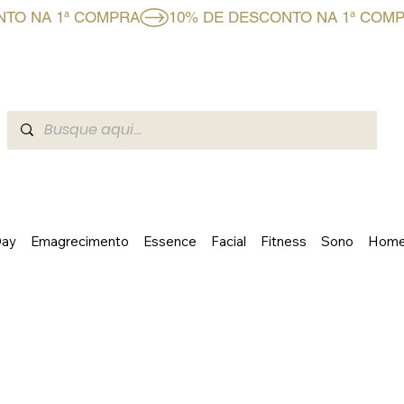
CLUBE BF+
A BOAFORMULA
BLOG
EVENTOS BOAFO
Day
Emagrecimento
Essence
Facial
Fitness
Sono
Home