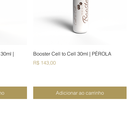
 30ml |
Booster Cell to Cell 30ml | PÉROLA
Preço
R$ 143,00
ho
Adicionar ao carrinho