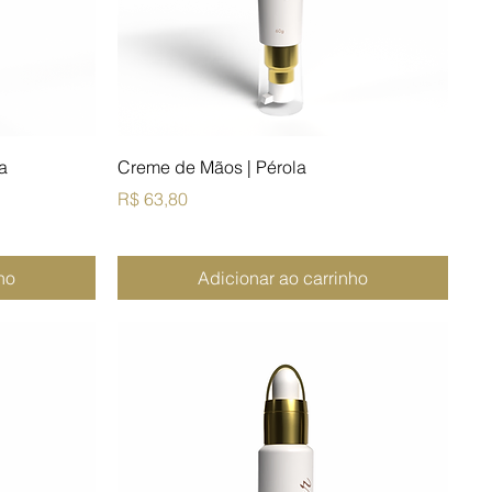
a
Creme de Mãos | Pérola
Preço
R$ 63,80
ho
Adicionar ao carrinho