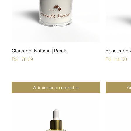
Clareador Noturno | Pérola
Booster de 
Preço
Preço
R$ 178,09
R$ 148,50
Adicionar ao carrinho
A