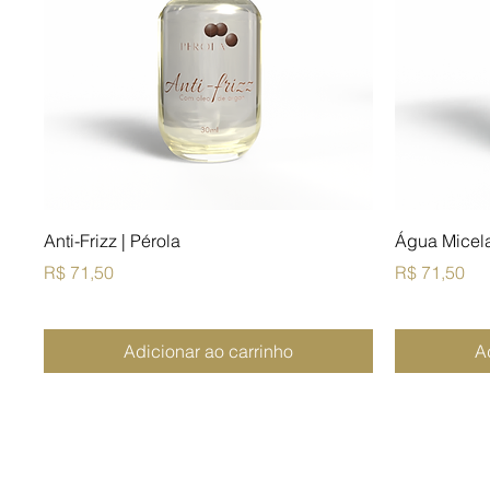
Anti-Frizz | Pérola
Água Micela
Preço
Preço
R$ 71,50
R$ 71,50
Adicionar ao carrinho
A