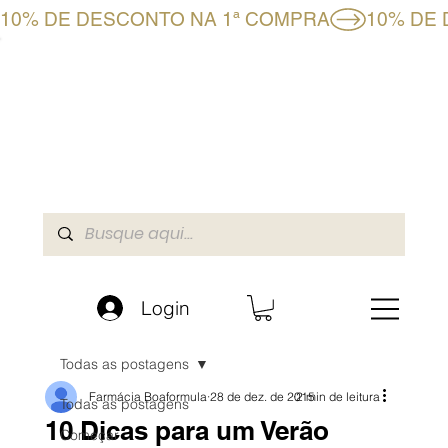
10% DE DESCONTO NA 1ª COMPRA
CLUBE BF+
LOJA ONLINE
A BOAFORMULA
Login
Todas as postagens
Farmácia Boaformula
28 de dez. de 2015
2 min de leitura
Todas as postagens
10 Dicas para um Verão
Começar