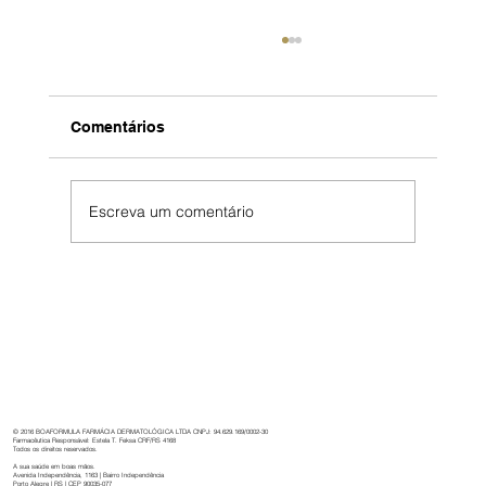
Comentários
Escreva um comentário
Boaformula: 32 anos de cuidado,
inovação e dedicação à saúde.
© 2016 BOAFORMULA FARMÁCIA DERMATOLÓGICA LTDA CNPJ: 94.629.169/0002-30
Farmacêutica Responsável: Estela T. Feksa CRF/RS 4168
Todos os direitos reservados.
A sua saúde em boas mãos.
Avenida Independência, 1163 | Bairro Independência
Porto Alegre | RS | CEP 90035-077