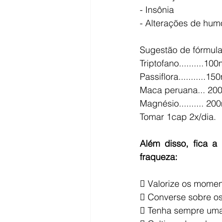
- Insônia
- Alterações de hum
Sugestão de fórmula
Triptofano..........10
Passiflora...........1
Maca peruana... 20
Magnésio.......... 2
Tomar 1cap 2x/dia.
Além disso, fica 
fraqueza:
 Valorize os momen
 Converse sobre os
 Tenha sempre uma