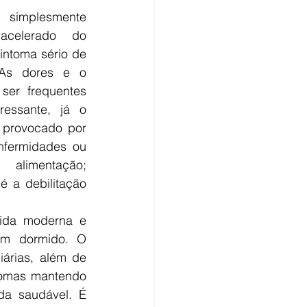
simplesmente 
acelerado do 
intoma sério de 
As dores e o 
ser frequentes 
essante, já o 
 provocado por 
nfermidades ou 
alimentação; 
 a debilitação 
ida moderna e 
m dormido. O 
árias, além de 
tomas mantendo 
a saudável. É 