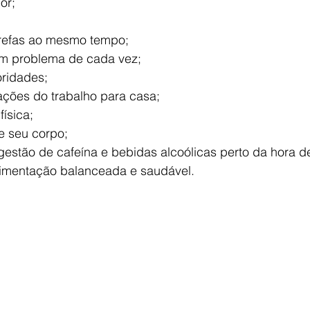
or;
arefas ao mesmo tempo;
um problema de cada vez;
oridades;
ções do trabalho para casa;
física;
e seu corpo;
ngestão de cafeína e bebidas alcoólicas perto da hora d
limentação balanceada e saudável.