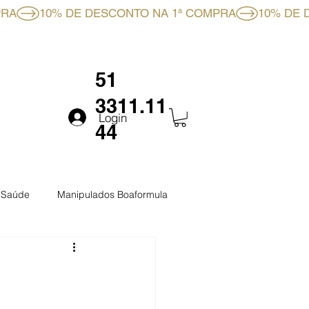
RMULA
FALE CONOSCO
51
3311.11
Login
44
a Saúde
Manipulados Boaformula