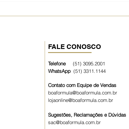
cuidado, inovação e
Resv
dedicação à saúde.
da 
FALE CONOSCO
Telefone
(51) 3095.2001
WhatsApp
(51)
3311.1144
Contato com Equipe de Vendas
boaformula@boaformula.com.br
lojaonline@boaformula.com.br
Sugestões, Reclamações e Dúvidas
sac@boaformula.com.br