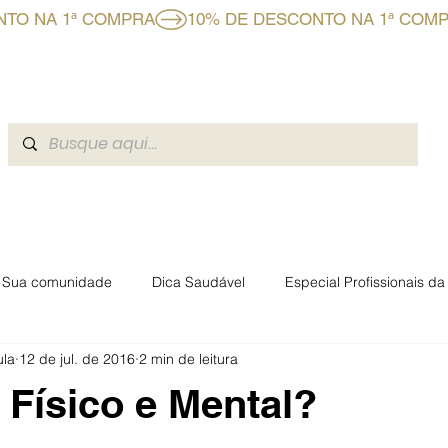
CLUBE BF+
A BOAFORMULA
BLOG
EVENTOS BOAFO
Sua comunidade
Dica Saudável
Especial Profissionais d
ula
12 de jul. de 2016
2 min de leitura
rmacêuticas Boaformula
Físico e Mental?