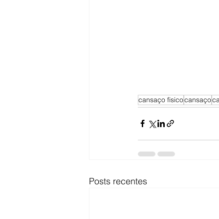
cansaço fisico
cansaço
c
Posts recentes