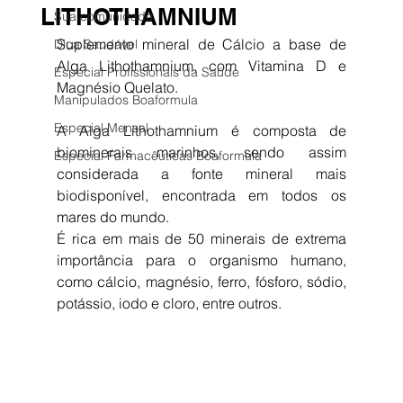
LITHOTHAMNIUM
Sua comunidade
Suplemento mineral de Cálcio a base de 
Dica Saudável
Alga Lithothamnium, com Vitamina D e 
Especial Profissionais da Saúde
Magnésio Quelato.
Manipulados Boaformula
Especial Mensal
A Alga Lithothamnium é composta de 
biominerais marinhos, sendo assim 
Especial Farmacêuticas Boaformula
considerada a fonte mineral mais 
biodisponível, encontrada em todos os 
mares do mundo.
É rica em mais de 50 minerais de extrema 
importância para o organismo humano, 
como cálcio, magnésio, ferro, fósforo, sódio, 
potássio, iodo e cloro, entre outros.