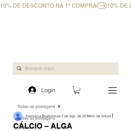
10% DE DESCONTO NA 1ª COMPRA
CLUBE BF+
LOJA ONLINE
A BOAFORMULA
Login
Todas as postagens
Farmácia Boaformula
2 de ago. de 2016
1 min de leitura
Todas as postagens
CÁLCIO – ALGA
Começar