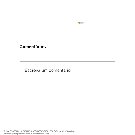
Comentários
Escreva um comentário
Boaformula: 32 anos de cuidado,
inovação e dedicação à saúde.
© 2016 BOAFORMULA FARMÁCIA DERMATOLÓGICA LTDA CNPJ: 94.629.169/0002-30
Farmacêutica Responsável: Estela T. Feksa CRF/RS 4168