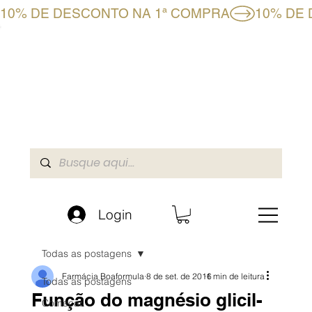
10% DE DESCONTO NA 1ª COMPRA
CLUBE BF+
LOJA ONLINE
A BOAFORMULA
Login
Todas as postagens
Farmácia Boaformula
8 de set. de 2016
1 min de leitura
Todas as postagens
Função do magnésio glicil-
Começar