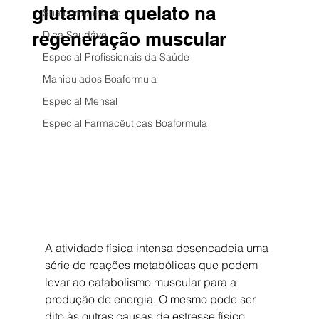
glutamina quelato na
Sua comunidade
regeneração muscular
Dica Saudável
Especial Profissionais da Saúde
Manipulados Boaformula
Especial Mensal
Especial Farmacêuticas Boaformula
A atividade física intensa desencadeia uma 
série de reações metabólicas que podem 
levar ao catabolismo muscular para a 
produção de energia. O mesmo pode ser 
dito às outras causas de estresse físico, 