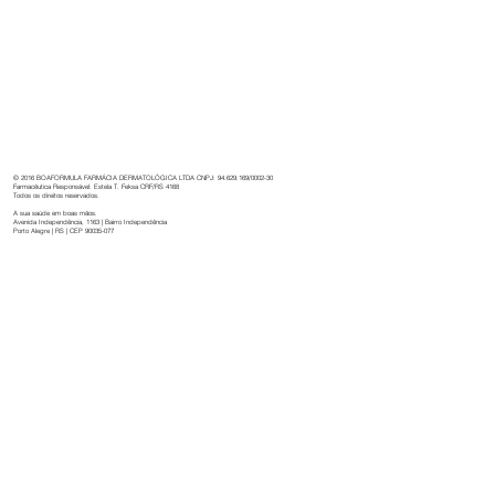
Boaformula: 32 anos de cuidado,
inovação e dedicação à saúde.
© 2016 BOAFORMULA FARMÁCIA DERMATOLÓGICA LTDA CNPJ: 94.629.169/0002-30
Farmacêutica Responsável: Estela T. Feksa CRF/RS 4168
Todos os direitos reservados.
A sua saúde em boas mãos.
Avenida Independência, 1163 | Bairro Independência
Porto Alegre | RS | CEP 90035-077