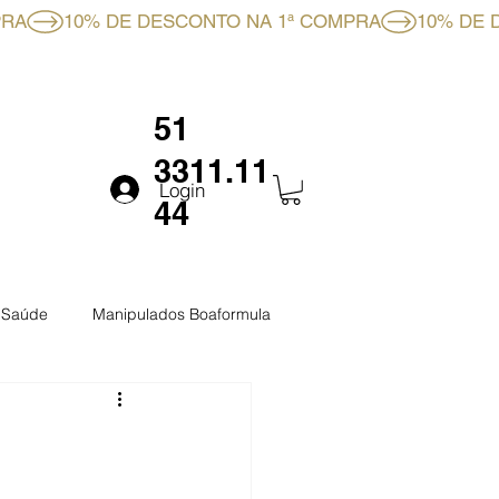
RMULA
FALE CONOSCO
51
3311.11
Login
44
a Saúde
Manipulados Boaformula