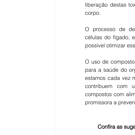
liberação destas t
corpo. 
O processo de deto
células do fígado, 
possível otimizar e
O uso de compostos 
para a saúde do org
estamos cada vez ma
contribuem com um
compostos com alime
promissora a preve
Confira as sug