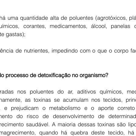
á uma quantidade alta de poluentes (agrotóxicos, plás
ímicos, corantes, medicamentos, álcool, panelas d
te gastas);
ência de nutrientes, impedindo com o que o corpo faç
do processo de detoxificação no organismo?
adas nos poluentes do ar, aditivos químicos, med
amente, as toxinas se acumulam nos tecidos, princ
a e prejudicam o metabolismo e o aporte correto d
ento do risco de desenvolvimento de determinad
recimento saudável. A maioria dessas toxinas são lipo
agrecimento, quando há quebra deste tecido, há