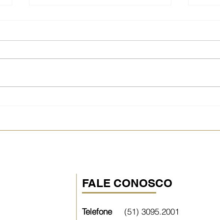
Boaformula: 32 anos de
Resv
cuidado, inovação e
Resv
dedicação à saúde.
da 
FALE CONOSCO
Telefone
(51) 3095.2001