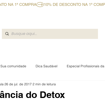
CLUBE BF+
A BOAFORMULA
BLOG
EVENTOS BOAFO
Sua comunidade
Dica Saudável
Especial Profissionais d
ula
26 de jul. de 2017
2 min de leitura
rmacêuticas Boaformula
ância do Detox