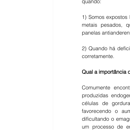
quando:
1) Somos expostos h
metais pesados, qu
panelas antianderen
2) Quando há defici
corretamente.
Qual a importância 
Comumente encontr
produzidas endogen
células de gordur
favorecendo o aum
dificultando o emag
um processo de em