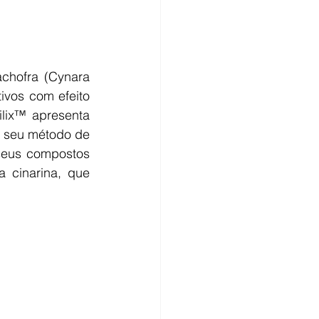
chofra (Cynara 
ivos com efeito 
ilix™ apresenta 
o seu método de 
seus compostos 
a cinarina, que 