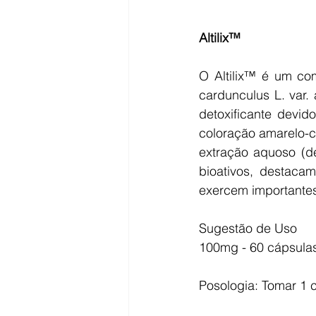
Altilix™
O Altilix™ é um com
cardunculus L. var. 
detoxificante devido
coloração amarelo-c
extração aquoso (d
bioativos, destacam
exercem importantes
Sugestão de Uso
100mg - 60 cápsula
Posologia: Tomar 1 c