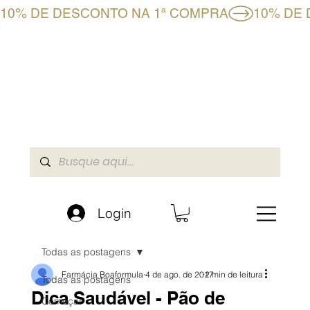
10% DE DESCONTO NA 1ª COMPRA
CLUBE BF+
LOJA ONLINE
A BOAFORMULA
Login
Todas as postagens
Farmácia Boaformula
4 de ago. de 2017
2 min de leitura
Todas as postagens
Dica Saudável - Pão de
Começar