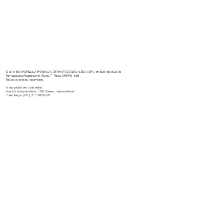
Boaformula: 32 anos de cuidado,
inovação e dedicação à saúde.
© 2016 BOAFORMULA FARMÁCIA DERMATOLÓGICA LTDA CNPJ: 94.629.169/0002-30
Farmacêutica Responsável: Estela T. Feksa CRF/RS 4168
Todos os direitos reservados.
A sua saúde em boas mãos.
Avenida Independência, 1163 | Bairro Independência
Porto Alegre | RS | CEP 90035-077