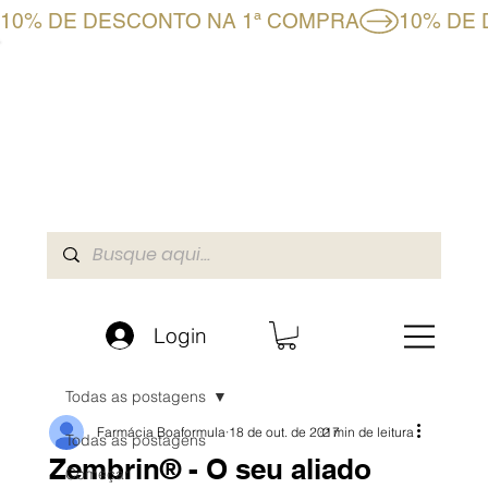
10% DE DESCONTO NA 1ª COMPRA
CLUBE BF+
LOJA ONLINE
A BOAFORMULA
Login
Todas as postagens
Farmácia Boaformula
18 de out. de 2017
2 min de leitura
Todas as postagens
Zembrin® - O seu aliado
Começar