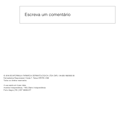
Escreva um comentário
Boaformula: 32 anos de cuidado,
inovação e dedicação à saúde.
© 2016 BOAFORMULA FARMÁCIA DERMATOLÓGICA LTDA CNPJ: 94.629.169/0002-30
Farmacêutica Responsável: Estela T. Feksa CRF/RS 4168
Todos os direitos reservados.
A sua saúde em boas mãos.
Avenida Independência, 1163 | Bairro Independência
Porto Alegre | RS | CEP 90035-077