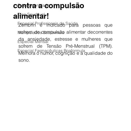
contra a compulsão
Sua comunidade
alimentar!
Dica Saudável
Especial Profissionais da Saúde
Zembrin é indicado para pessoas que 
sofrem de compulsão alimentar decorrentes 
Manipulados Boaformula
da ansiedade, estresse e mulheres que 
Especial Mensal
sofrem de Tensão Pré-Menstrual (TPM). 
Especial Farmacêuticas Boaformula
Melhora o humor, cognição e a qualidade do 
sono. 