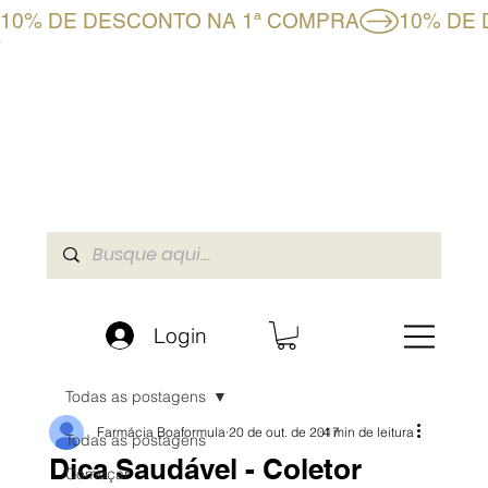
10% DE DESCONTO NA 1ª COMPRA
CLUBE BF+
LOJA ONLINE
A BOAFORMULA
Login
Todas as postagens
Farmácia Boaformula
20 de out. de 2017
4 min de leitura
Todas as postagens
Dica Saudável - Coletor
Começar