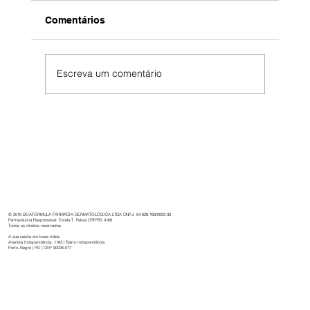
Comentários
Escreva um comentário
Boaformula: 32 anos de cuidado,
inovação e dedicação à saúde.
© 2016 BOAFORMULA FARMÁCIA DERMATOLÓGICA LTDA CNPJ: 94.629.169/0002-30
Farmacêutica Responsável: Estela T. Feksa CRF/RS 4168
Todos os direitos reservados.
A sua saúde em boas mãos.
Avenida Independência, 1163 | Bairro Independência
Porto Alegre | RS | CEP 90035-077