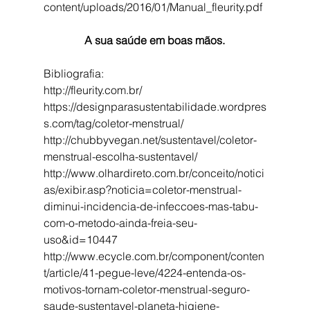
content/uploads/2016/01/Manual_fleurity.pdf
A sua saúde em boas mãos.
Bibliografia:
http://fleurity.com.br/
https://designparasustentabilidade.wordpres
s.com/tag/coletor-menstrual/
http://chubbyvegan.net/sustentavel/coletor-
menstrual-escolha-sustentavel/
http://www.olhardireto.com.br/conceito/notici
as/exibir.asp?noticia=coletor-menstrual-
diminui-incidencia-de-infeccoes-mas-tabu-
com-o-metodo-ainda-freia-seu-
uso&id=10447
http://www.ecycle.com.br/component/conten
t/article/41-pegue-leve/4224-entenda-os-
motivos-tornam-coletor-menstrual-seguro-
saude-sustentavel-planeta-higiene-