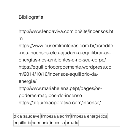
Bibliografia:
http://www.lendaviva.com.br/site/incensos.ht
m
https://www.eusemfronteiras.com.br/acredite
-nos-incensos-eles-ajudam-a-equilibrar-as-
energias-nos-ambientes-e-no-seu-corpo/
https://equilibriocorpoemente.wordpress.co
m/2014/10/16/incensos-equilibrio-da-
energia/
http://www.mariahelena.pt/pt/pages/os-
poderes-magicos-do-incenso
https://alquimiaoperativa.com/incenso/
dica saudável
limpeza
alecrim
limpeza energética
equilíbrio
harmonia
incenso
arruda