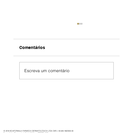
Comentários
Escreva um comentário
Boaformula: 32 anos de cuidado,
inovação e dedicação à saúde.
© 2016 BOAFORMULA FARMÁCIA DERMATOLÓGICA LTDA CNPJ: 94.629.169/0002-30