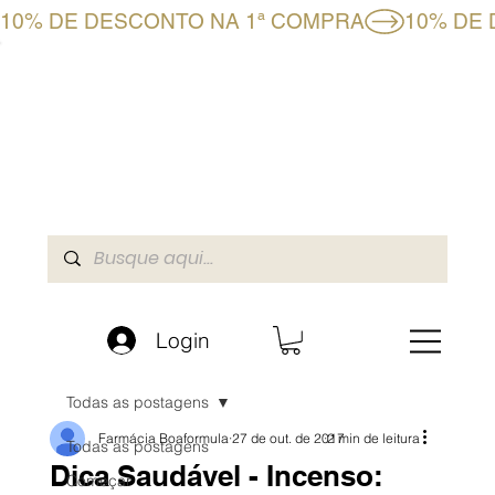
10% DE DESCONTO NA 1ª COMPRA
CLUBE BF+
LOJA ONLINE
A BOAFORMULA
Login
Todas as postagens
Farmácia Boaformula
27 de out. de 2017
2 min de leitura
Todas as postagens
Dica Saudável - Incenso:
Começar