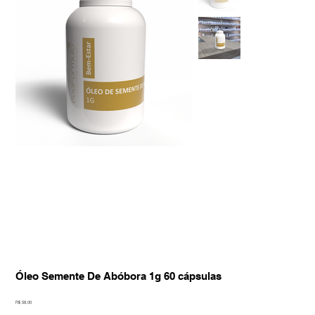
Óleo Semente De Abóbora 1g 60 cápsulas
Preço
R$ 58,00