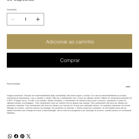
Quantidade
Adicionar ao carrinho
Comprar
Recomendações
Imagens ilustrativas. Pessoas com hipersensibilidade à(às) substância(s) não devem ingerir o produto. Em caso de hipersensibilidade ao produto,
recomenda-se descontinuar o uso e consultar o médico. Não use o medicamento com o prazo de validade vencido. Manter em temperatura ambiente (15
a 30ºC). Proteger da luz, do calor e da umidade. Nestas condições, o medicamento se manterá próprio para o consumo, respeitando o prazo de
validade indicado na embalagem. Todo medicamento deve ser mantido fora do alcance das crianças. Este medicamento não deve ser utilizado por
gestantes e lactantes. Este medicamento não deve ser utilizado por menores de 18 anos sem orientação médica. Os resultados dependem da correta
utilização do produto, conforme descrito na posologia. Se persistirem os sintomas, o médico deverá ser consultado. As informações acima são de
caráter informativo sem intenção de induzir a automedicação, não se trata de propaganda e sim descrição do produto, consulte sempre um profissional
habilitado.