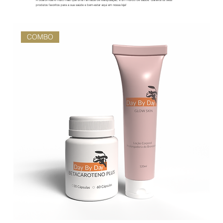
A Boaformula é muito mais que uma Farmácia de Manipulação, é um mundo de saúde. Garanta os seus
produtos favoritos para a sua saúde e bem-estar aqui em nossa loja!
COMBO