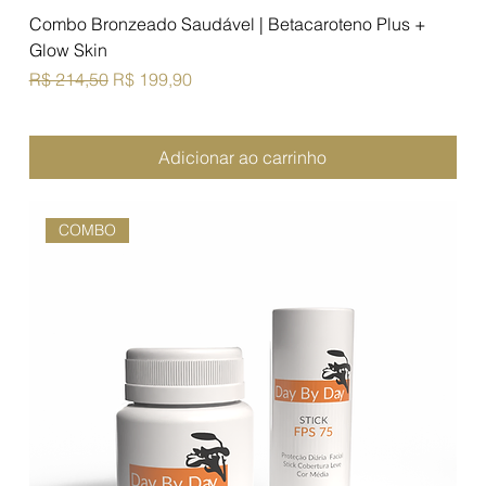
Combo Bronzeado Saudável | Betacaroteno Plus +
Glow Skin
Preço normal
Preço promocional
R$ 214,50
R$ 199,90
Adicionar ao carrinho
COMBO