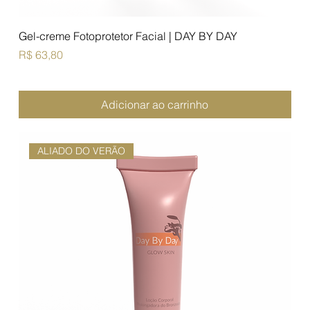
Gel-creme Fotoprotetor Facial | DAY BY DAY
Preço
R$ 63,80
Adicionar ao carrinho
ALIADO DO VERÃO