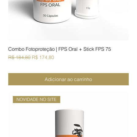
Combo Fotoproteção | FPS Oral + Stick FPS 75
Preço normal
Preço promocional
R$ 184,80
R$ 174,80
Adicionar ao carrinho
NOVIDADE NO SITE