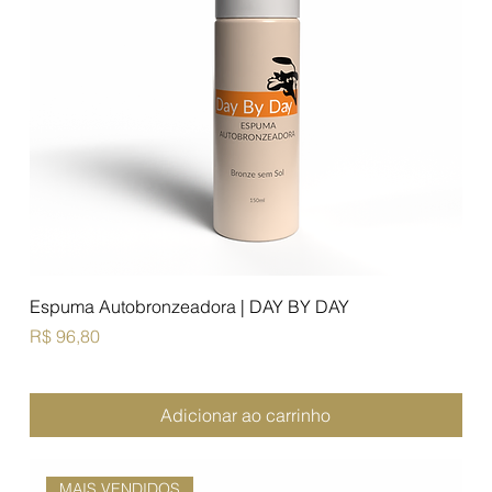
Espuma Autobronzeadora | DAY BY DAY
Preço
R$ 96,80
Adicionar ao carrinho
MAIS VENDIDOS