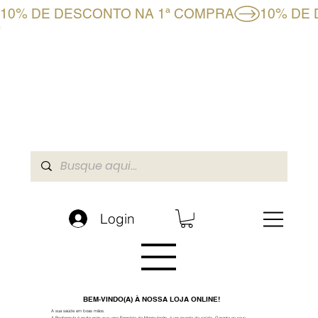
10% DE DESCONTO NA 1ª COMPRA
CLUBE BF+
LOJA ONLINE
A BOAFORMULA
Login
BEM-VINDO(A) À NOSSA LOJA ONLINE!
A sua saúde em boas mãos.