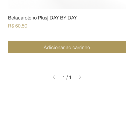
Betacaroteno Plus| DAY BY DAY
Preço
R$ 60,50
Adicionar ao carrinho
1
/
1