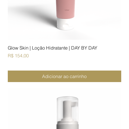
Glow Skin | Loção Hidratante | DAY BY DAY
Preço
R$ 154,00
Adicionar ao carrinho