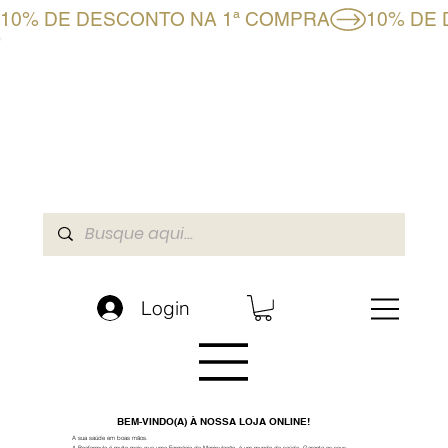
10% DE DESCONTO NA 1ª COMPRA
CLUBE BF+
LOJA ONLINE
A BOAFORMULA
Login
BEM-VINDO(A) À NOSSA LOJA ONLINE!
A sua saúde em boas mãos.