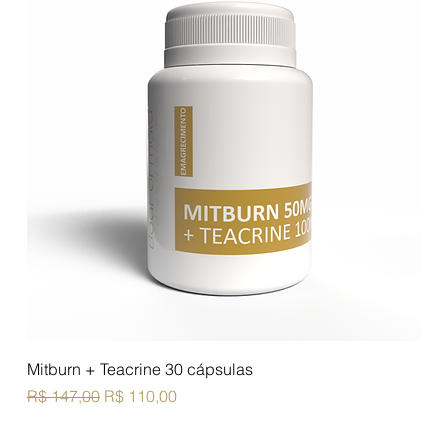
Mitburn + Teacrine 30 cápsulas
Preço normal
Preço promocional
R$ 147,00
R$ 110,00