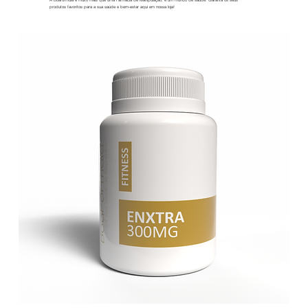
A Boaformula é muito mais que uma Farmácia de Manipulação, é um mundo de saúde. Garanta os seus
produtos favoritos para a sua saúde e bem-estar aqui em nossa loja!