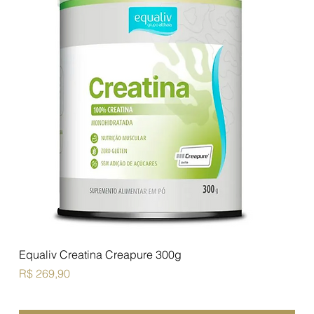
Equaliv Creatina Creapure 300g
Preço
R$ 269,90