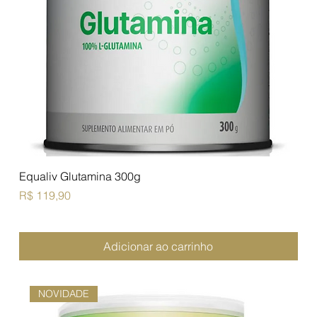
Equaliv Glutamina 300g
Preço
R$ 119,90
Adicionar ao carrinho
NOVIDADE