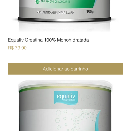
Equaliv Creatina 100% Monohidratada
Preço
R$ 79,90
Adicionar ao carrinho