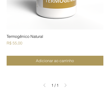
Termogênico Natural
Preço
R$ 55,00
Adicionar ao carrinho
1
/
1