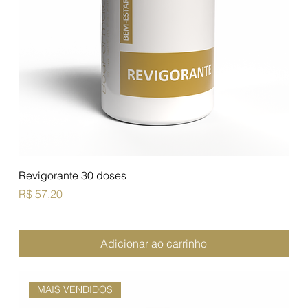
Revigorante 30 doses
Preço
R$ 57,20
Adicionar ao carrinho
MAIS VENDIDOS