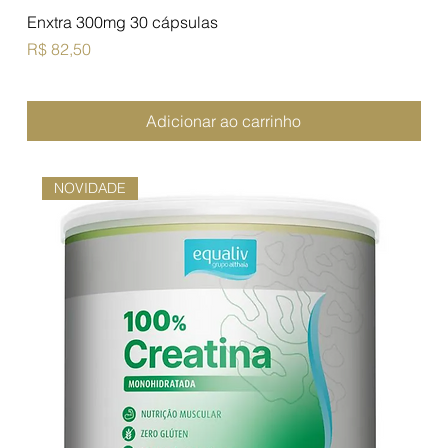
Enxtra 300mg 30 cápsulas
Preço
R$ 82,50
Adicionar ao carrinho
NOVIDADE