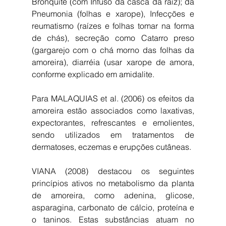
Bronquite (com Infuso da casca da raiz); da 
Pneumonia (folhas e xarope), Infecções e 
reumatismo (raízes e folhas tomar na forma 
de chás), secreção como Catarro preso 
(gargarejo com o chá morno das folhas da 
amoreira), diarréia (usar xarope de amora, 
conforme explicado em amidalite. 
Para MALAQUIAS et al. (2006) os efeitos da 
amoreira estão associados como laxativas, 
expectorantes, refrescantes e emolientes, 
sendo utilizados em tratamentos de 
dermatoses, eczemas e erupções cutâneas.
VIANA (2008) destacou os seguintes 
princípios ativos no metabolismo da planta 
de amoreira, como adenina, glicose, 
asparagina, carbonato de cálcio, proteína e 
o taninos. Estas substâncias atuam no 