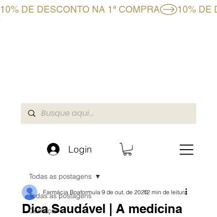
10% DE DESCONTO NA 1ª COMPRA
CLUBE BF+
LOJA ONLINE
A BOAFORMULA
Login
Todas as postagens
Farmácia Boaformula
9 de out. de 2020
12 min de leitura
Todas as postagens
Dica Saudável | A medicina
Começar