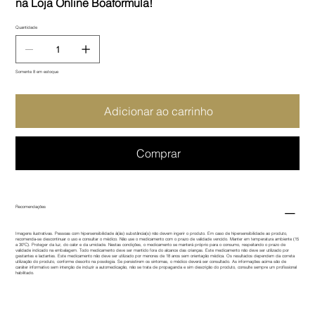
na Loja Online Boaformula!
Quantidade
Somente 8 em estoque
Adicionar ao carrinho
Comprar
Recomendações
Imagens ilustrativas. Pessoas com hipersensibilidade à(às) substância(s) não devem ingerir o produto. Em caso de hipersensibilidade ao produto,
recomenda-se descontinuar o uso e consultar o médico. Não use o medicamento com o prazo de validade vencido. Manter em temperatura ambiente (15
a 30ºC). Proteger da luz, do calor e da umidade. Nestas condições, o medicamento se manterá próprio para o consumo, respeitando o prazo de
validade indicado na embalagem. Todo medicamento deve ser mantido fora do alcance das crianças. Este medicamento não deve ser utilizado por
gestantes e lactantes. Este medicamento não deve ser utilizado por menores de 18 anos sem orientação médica. Os resultados dependem da correta
utilização do produto, conforme descrito na posologia. Se persistirem os sintomas, o médico deverá ser consultado. As informações acima são de
caráter informativo sem intenção de induzir a automedicação, não se trata de propaganda e sim descrição do produto, consulte sempre um profissional
habilitado.