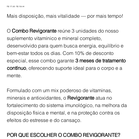
Preço
Preço
R$ 171,60
R$ 154,44
original
promocional
Mais disposição, mais vitalidade — por mais tempo!
O
Combo Revigorante
reúne 3 unidades do nosso
suplemento vitamínico e mineral completo,
desenvolvido para quem busca energia, equilíbrio e
bem-estar todos os dias. Com 10% de desconto
especial, esse combo garante
3 meses de tratamento
contínuo
, oferecendo suporte ideal para o corpo e a
mente.
Formulado com um mix poderoso de vitaminas,
minerais e antioxidantes, o
Revigorante
atua no
fortalecimento do sistema imunológico, na melhora da
disposição física e mental, e na proteção contra os
efeitos do estresse e do cansaço.
POR QUE ESCOLHER O COMBO REVIGORANTE?