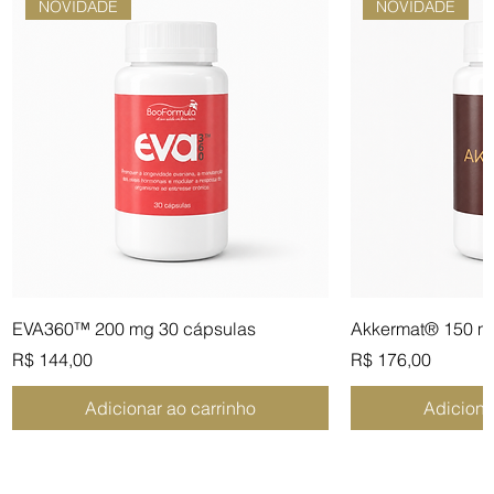
NOVIDADE
NOVIDADE
EVA360™ 200 mg 30 cápsulas
Akkermat® 150 m
Preço
Preço
R$ 144,00
R$ 176,00
Adicionar ao carrinho
Adiciona
NOVIDADE
NOVIDADE
NOVIDADE
COMBO
COMBO
COMBO
NOVIDADE
NOVIDADE
COMBO
NOVIDADE NO S
MAIS VENDIDO
COMBO