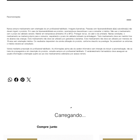
Recomendações
Nunca compre medicamento sem orientação de um profissional habilitado. Imagens ilustrativas. Pessoas com hipersensibilidade à(às) substância(s) não
devem ingerir o produto. Em caso de hipersensibilidade ao produto, recomenda-se descontinuar o uso e consultar o médico. Não use o medicamento
com o prazo de validade vencido. Manter em temperatura ambiente (15 a 30ºC). Proteger da luz, do calor e da umidade. Nestas condições, o
medicamento se manterá próprio para o consumo, respeitando o prazo de validade indicado na embalagem. Todo medicamento deve ser mantido fora
do alcance das crianças. Este medicamento não deve ser utilizado por gestantes e lactantes. Este medicamento não deve ser utilizado por menores de
18 anos sem orientação médica. Os resultados dependem da correta utilização do produto, conforme descrito na posologia. Se persistirem os sintomas,
o médico deverá ser consultado.
Venda mediante prescrição do profissional habilitado. As informações acima são de caráter informativo sem intenção de induzir a automedicação, não se
trata de propaganda e sim descrição do produto, consulte sempre um profissional habilitado. O estabelecimento farmacêutico deve assegurar ao
usuário informação e orientação quanto ao uso dos medicamentos solicitados por acesso remoto.
Carregando...
Compre junto