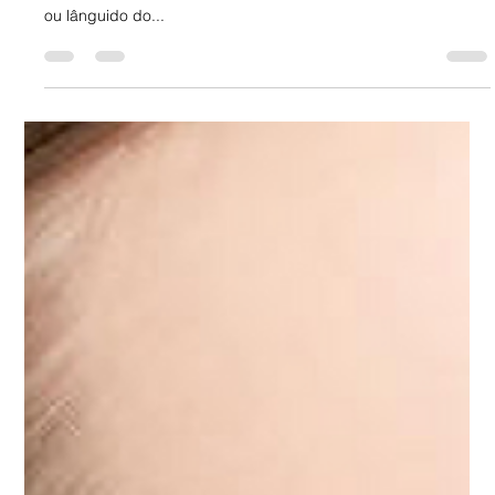
O que é Flacidez? A flacidez é a falta de tonicidade da pele
ou músculo. A flacidez refere-se ao estado mobilizado, frouxo
ou lânguido do...