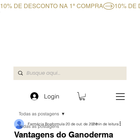
10% DE DESCONTO NA 1ª COMPRA
CLUBE BF+
LOJA ONLINE
A BOAFORMULA
Login
Todas as postagens
Farmácia Boaformula
20 de out. de 2016
2 min de leitura
Todas as postagens
Vantagens do Ganoderma
Começar