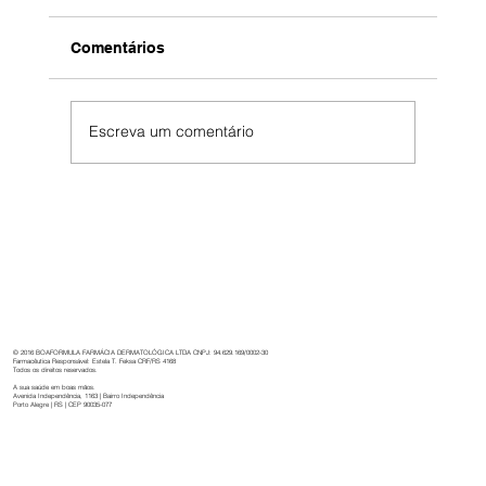
Comentários
Escreva um comentário
Boaformula: 32 anos de cuidado,
inovação e dedicação à saúde.
© 2016 BOAFORMULA FARMÁCIA DERMATOLÓGICA LTDA CNPJ: 94.629.169/0002-30
Farmacêutica Responsável: Estela T. Feksa CRF/RS 4168
Todos os direitos reservados.
A sua saúde em boas mãos.
Avenida Independência, 1163 | Bairro Independência
Porto Alegre | RS | CEP 90035-077