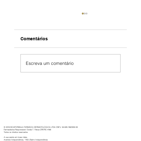
Comentários
Escreva um comentário
Boaformula: 32 anos de cuidado,
inovação e dedicação à saúde.
© 2016 BOAFORMULA FARMÁCIA DERMATOLÓGICA LTDA CNPJ: 94.629.169/0002-30
Farmacêutica Responsável: Estela T. Feksa CRF/RS 4168
Todos os direitos reservados.
A sua saúde em boas mãos.
Avenida Independência, 1163 | Bairro Independência