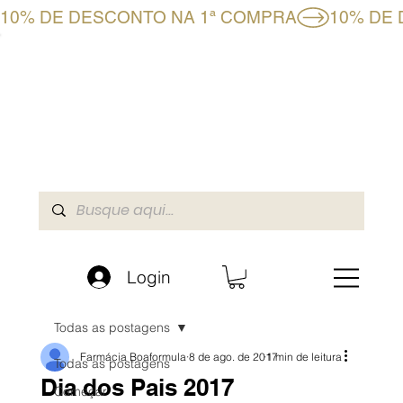
10% DE DESCONTO NA 1ª COMPRA
CLUBE BF+
LOJA ONLINE
A BOAFORMULA
Login
Todas as postagens
Farmácia Boaformula
8 de ago. de 2017
1 min de leitura
Todas as postagens
Dia dos Pais 2017
Começar