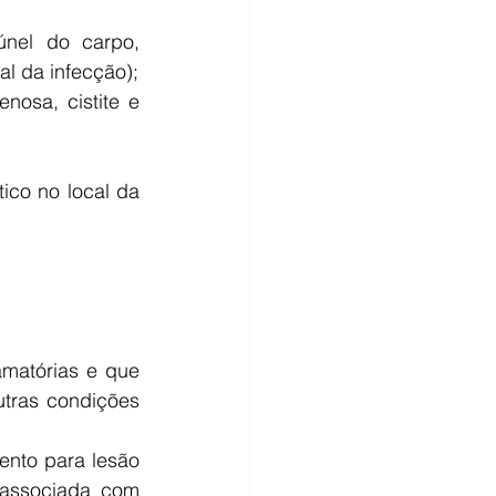
únel do carpo, 
infecção osteoarticular para aumentar a concentração de antibióticos no local da infecção); 
nosa, cistite e 
ico no local da 
matórias e que 
utras condições 
nto para lesão 
associada com 