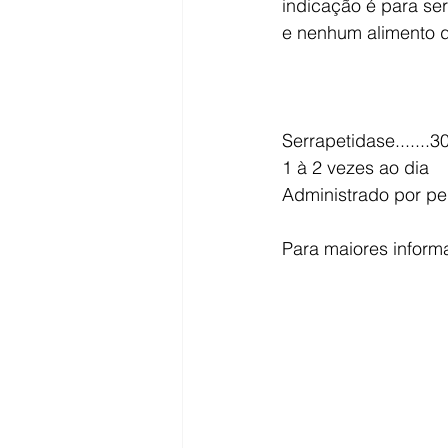
indicação é para se
e nenhum alimento d
Serrapetidase.......
1 à 2 vezes ao dia
Administrado por p
Para maiores inform