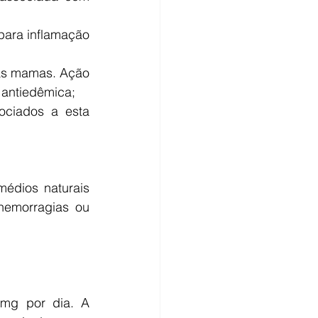
ara inflamação 
as mamas. Ação 
 antiedêmica;   
ociados a esta 
édios naturais 
emorragias ou 
mg por dia. A 