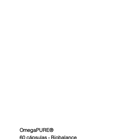
OmegaPURE® 
60 cápsulas - Biobalance