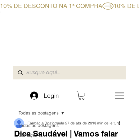
10% DE DESCONTO NA 1ª COMPRA
CLUBE BF+
LOJA ONLINE
A BOAFORMULA
Login
Todas as postagens
Farmácia Boaformula
27 de abr. de 2018
11 min de leitura
Todas as postagens
Dica Saudável | Vamos falar
Começar