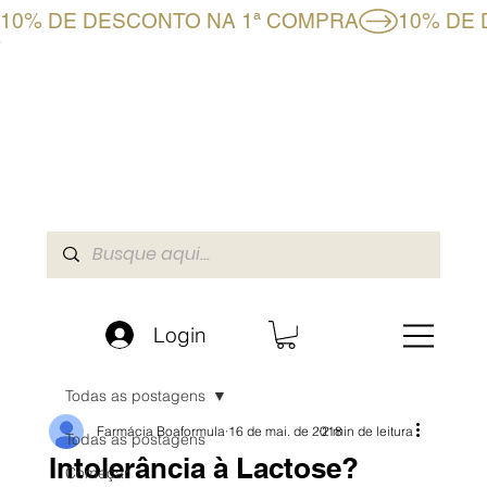
10% DE DESCONTO NA 1ª COMPRA
CLUBE BF+
LOJA ONLINE
A BOAFORMULA
Login
Todas as postagens
Farmácia Boaformula
16 de mai. de 2018
2 min de leitura
Todas as postagens
Intolerância à Lactose?
Começar