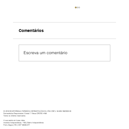
Comentários
Escreva um comentário
Boaformula: 32 anos de cuidado,
inovação e dedicação à saúde.
© 2016 BOAFORMULA FARMÁCIA DERMATOLÓGICA LTDA CNPJ: 94.629.169/0002-30
Farmacêutica Responsável: Estela T. Feksa CRF/RS 4168
Todos os direitos reservados.
A sua saúde em boas mãos.
Avenida Independência, 1163 | Bairro Independência
Porto Alegre | RS | CEP 90035-077