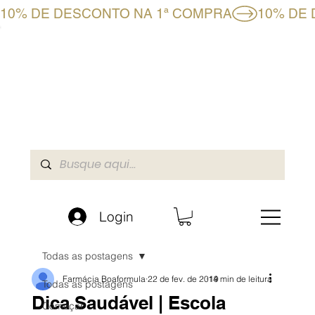
10% DE DESCONTO NA 1ª COMPRA
CLUBE BF+
LOJA ONLINE
A BOAFORMULA
Login
Todas as postagens
Farmácia Boaformula
22 de fev. de 2019
14 min de leitura
Todas as postagens
Dica Saudável | Escola
Começar