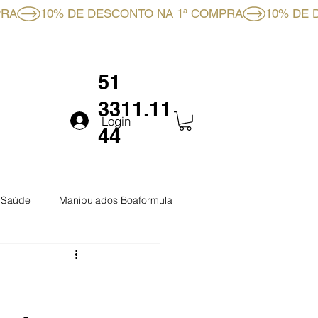
RMULA
FALE CONOSCO
51
3311.11
Login
44
a Saúde
Manipulados Boaformula