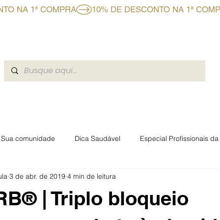
CLUBE BF+
A BOAFORMULA
BLOG
EVENTOS BOAFO
Sua comunidade
Dica Saudável
Especial Profissionais d
ula
3 de abr. de 2019
4 min de leitura
rmacêuticas Boaformula
® | Triplo bloqueio