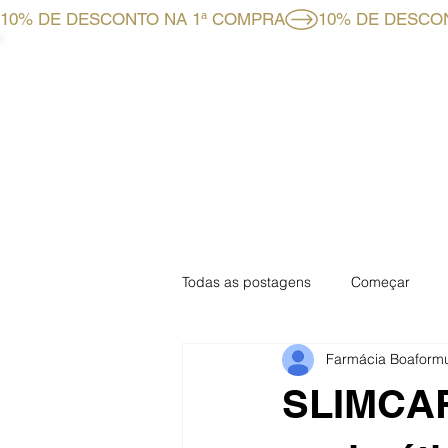
10% DE DESCONTO NA 1ª COMPRA
HOME
LOJA ONLINE
Todas as postagens
Começar
Farmácia Boaform
Especial Mensal
Especial Fa
SLIMCARB