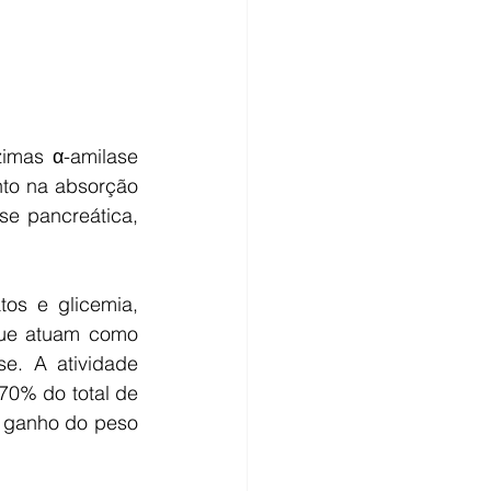
imas α-amilase 
to na absorção 
se pancreática, 
os e glicemia, 
que atuam como 
e. A atividade 
70% do total de 
 ganho do peso 