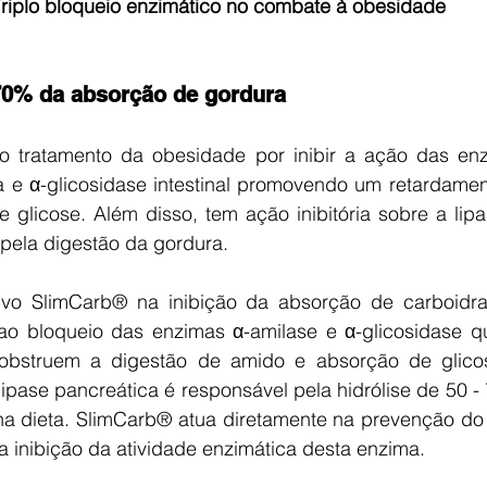
Triplo bloqueio enzimático no combate à obesidade 
 70% da absorção de gordura
o tratamento da obesidade por inibir a ação das enz
ca e α-glicosidase intestinal promovendo um retardamen
 glicose. Além disso, tem ação inibitória sobre a lipa
pela digestão da gordura.
tivo SlimCarb® na inibição da absorção de carboidrat
 ao bloqueio das enzimas α-amilase e α-glicosidase 
e obstruem a digestão de amido e absorção de glicos
 lipase pancreática é responsável pela hidrólise de 50 - 
na dieta. SlimCarb® atua diretamente na prevenção do
a inibição da atividade enzimática desta enzima.