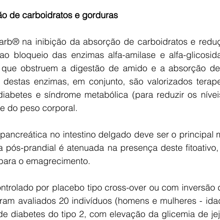
o de carboidratos e gorduras 
arb® na inibição da absorção de carboidratos e reduç
ao bloqueio das enzimas alfa-amilase e alfa-glicosid
s que obstruem a digestão de amido e a absorção de 
 destas enzimas, em conjunto, são valorizados terap
abetes e síndrome metabólica (para reduzir os nívei
e do peso corporal. 
 pancreática no intestino delgado deve ser o principal
ia pós-prandial é atenuada na presença deste fitoativo
 para o emagrecimento. 
ontrolado por placebo tipo cross-over ou com inversão 
am avaliados 20 indivíduos (homens e mulheres - ida
de diabetes do tipo 2, com elevação da glicemia de je