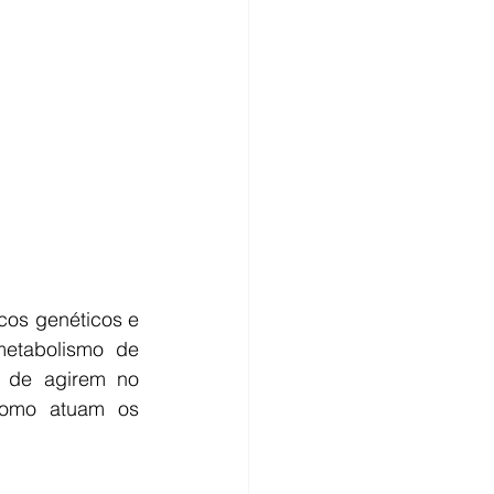
cos genéticos e 
etabolismo de 
o de agirem no 
como atuam os 