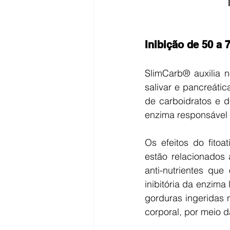
Inibição de 50 a
SlimCarb® auxilia n
salivar e pancreáti
de carboidratos e de
enzima responsável 
Os efeitos do fitoa
estão relacionados
anti-nutrientes qu
inibitória da enzima
gorduras ingeridas 
corporal, por meio d