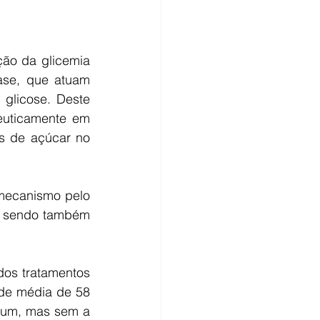
ão da glicemia 
ase, que atuam 
glicose. Deste 
euticamente em 
s de açúcar no 
 mecanismo pelo 
, sendo também 
dos tratamentos 
de média de 58 
jum, mas sem a 