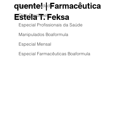
quente! | Farmacêutica
Sua comunidade
Estela T. Feksa
Dica Saudável
Especial Profissionais da Saúde
Manipulados Boaformula
Especial Mensal
Especial Farmacêuticas Boaformula