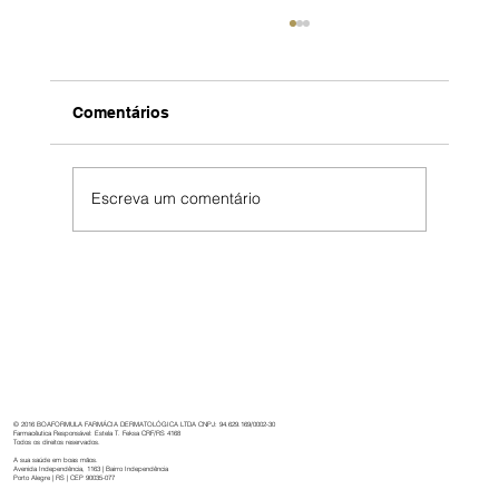
Comentários
Escreva um comentário
Boaformula: 32 anos de cuidado,
inovação e dedicação à saúde.
© 2016 BOAFORMULA FARMÁCIA DERMATOLÓGICA LTDA CNPJ: 94.629.169/0002-30
Farmacêutica Responsável: Estela T. Feksa CRF/RS 4168
Todos os direitos reservados.
A sua saúde em boas mãos.
Avenida Independência, 1163 | Bairro Independência
Porto Alegre | RS | CEP 90035-077