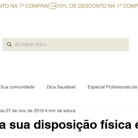
CLUBE BF+
A BOAFORMULA
BLOG
EVENTOS BOAFO
Sua comunidade
Dica Saudável
Especial Profissionais d
ula
27 de nov. de 2019
4 min de leitura
rmacêuticas Boaformula
a sua disposição física 