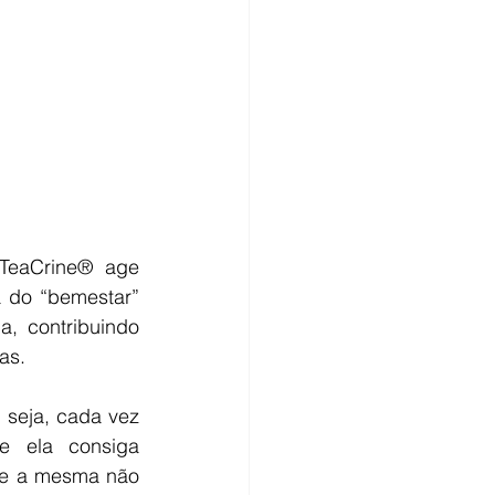
TeaCrine® age 
 do “bemestar” 
, contribuindo 
as. 
 seja, cada vez 
 ela consiga 
e a mesma não 