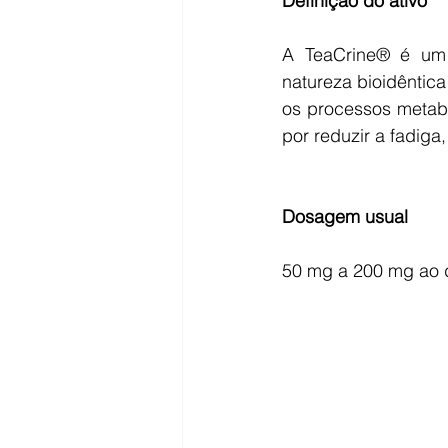
Definição do ativo
A TeaCrine® é um 
natureza bioidêntic
os processos metabó
por reduzir a fadiga
Dosagem usual 
50 mg a 200 mg ao 