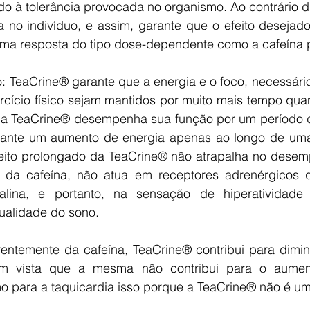
ido à tolerância provocada no organismo. Ao contrário d
a no indivíduo, e assim, garante que o efeito desejado
a resposta do tipo dose-dependente como a cafeína p
 TeaCrine® garante que a energia e o foco, necessári
cício físico sejam mantidos por muito mais tempo qu
 a TeaCrine® desempenha sua função por um período de
arante um aumento de energia apenas ao longo de uma
eito prolongado da TeaCrine® não atrapalha no desem
e da cafeína, não atua em receptores adrenérgicos 
lina, e portanto, na sensação de hiperatividade e
alidade do sono. 
entemente da cafeína, TeaCrine® contribui para diminui
m vista que a mesma não contribui para o aumen
 para a taquicardia isso porque a TeaCrine® não é um