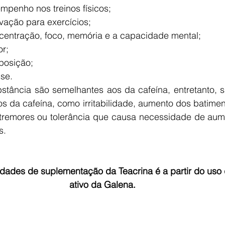
mpenho nos treinos físicos;  
vação para exercícios;  
entração, foco, memória e a capacidade mental;   
r;  
osição;  
se. 
bstância são semelhantes aos da cafeína, entretanto, s
os da cafeína, como irritabilidade, aumento dos batimen
, tremores ou tolerância que causa necessidade de aum
s.
idades de suplementação da Teacrina é a partir do uso
ativo da Galena.