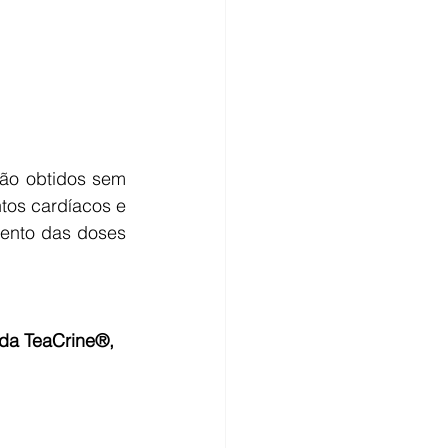
ão obtidos sem 
tos cardíacos e 
ento das doses 
 da TeaCrine®, 