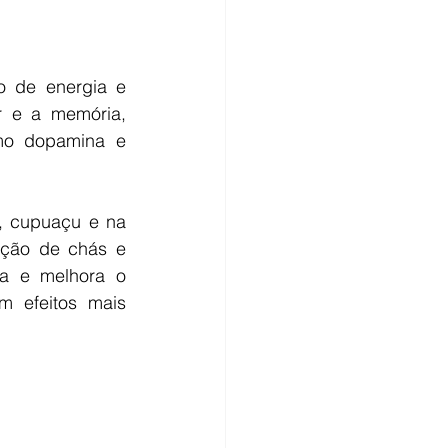
 de energia e 
 e a memória, 
mo dopamina e 
, cupuaçu e na 
ação de chás e 
a e melhora o 
m efeitos mais 