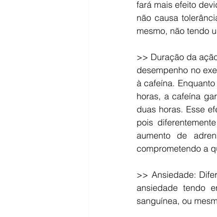
fará mais efeito dev
não causa tolerânci
mesmo, não tendo um
>> Duração da ação:
desempenho no exer
à cafeína. Enquanto
horas, a cafeína g
duas horas. Esse ef
pois diferentement
aumento de adrena
comprometendo a qu
>> Ansiedade: Difer
ansiedade tendo e
sanguínea, ou mesmo