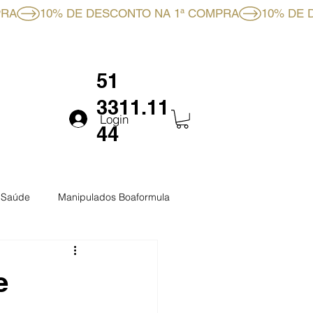
RMULA
FALE CONOSCO
51
3311.11
Login
44
a Saúde
Manipulados Boaformula
e