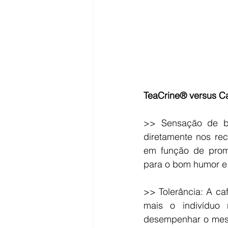
TeaCrine® versus Ca
>> Sensação de be
diretamente nos rec
em função de promo
para o bom humor e d
>> Tolerância: A caf
mais o indivíduo 
desempenhar o mesm