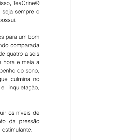
isso, TeaCrine® 
 seja sempre o 
ossui. 
os para um bom 
ando comparada 
 quatro a seis 
 hora e meia a 
penho do sono, 
que culmina no 
 inquietação, 
r os níveis de 
to da pressão 
 estimulante.