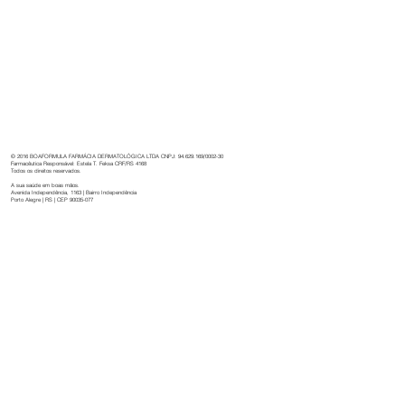
Boaformula: 32 anos de cuidado,
inovação e dedicação à saúde.
© 2016 BOAFORMULA FARMÁCIA DERMATOLÓGICA LTDA CNPJ: 94.629.169/0002-30
Farmacêutica Responsável: Estela T. Feksa CRF/RS 4168
Todos os direitos reservados.
A sua saúde em boas mãos.
Avenida Independência, 1163 | Bairro Independência
Porto Alegre | RS | CEP 90035-077