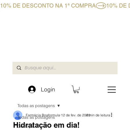
10% DE DESCONTO NA 1ª COMPRA
CLUBE BF+
LOJA ONLINE
A BOAFORMULA
Login
Todas as postagens
Farmácia Boaformula
12 de fev. de 2020
4 min de leitura
Todas as postagens
Hidratação em dia!
Começar