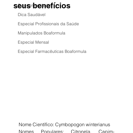
seus benefícios
Sua comunidade
Dica Saudável
Especial Profissionais da Saúde
Manipulados Boaformula
Especial Mensal
Especial Farmacêuticas Boaformula
Nome Científico: Cymbopogon winterianus
Nomes Populares: Citronela, Capim-