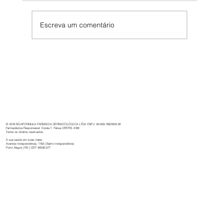
Escreva um comentário
Boaformula: 32 anos de cuidado,
inovação e dedicação à saúde.
© 2016 BOAFORMULA FARMÁCIA DERMATOLÓGICA LTDA CNPJ: 94.629.169/0002-30
Farmacêutica Responsável: Estela T. Feksa CRF/RS 4168
Todos os direitos reservados.
A sua saúde em boas mãos.
Avenida Independência, 1163 | Bairro Independência
Porto Alegre | RS | CEP 90035-077