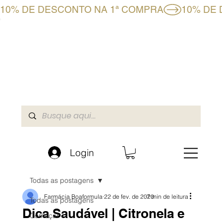
10% DE DESCONTO NA 1ª COMPRA
CLUBE BF+
LOJA ONLINE
A BOAFORMULA
Login
Todas as postagens
Farmácia Boaformula
22 de fev. de 2020
7 min de leitura
Todas as postagens
Dica Saudável | Citronela e
Começar