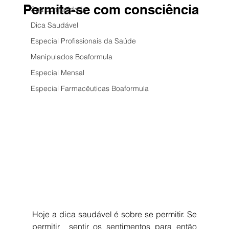
Permita-se com consciência
Sua comunidade
Dica Saudável
Especial Profissionais da Saúde
Manipulados Boaformula
Especial Mensal
Especial Farmacêuticas Boaformula
Hoje a dica saudável é sobre se permitir. Se 
permitir  sentir os sentimentos para então 