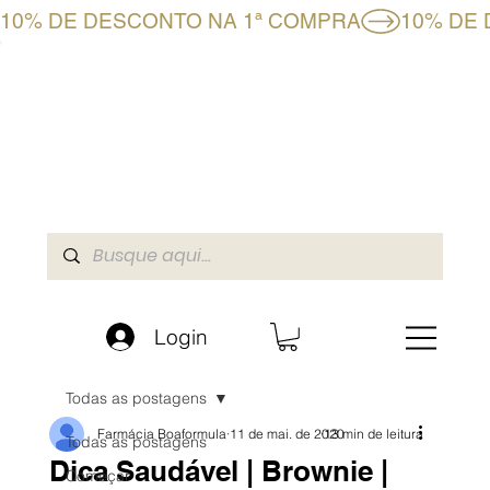
10% DE DESCONTO NA 1ª COMPRA
CLUBE BF+
LOJA ONLINE
A BOAFORMULA
Login
Todas as postagens
Farmácia Boaformula
11 de mai. de 2020
13 min de leitura
Todas as postagens
Dica Saudável | Brownie |
Começar