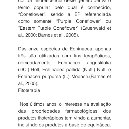
cor da inflorescência deste género deriva o 
termo popular, pelo qual é conhecido, 
“Coneflower”, sendo a EP referenciada 
como somente “Purple Coneflower” ou 
“Eastern Purple Coneflower” (Gruenwald et 
al., 2000; Barnes et al., 2005).
Das onze espécies de Echinacea, apenas 
três são utilizadas com fins terapêuticos, 
nomeadamente, Echinacea angustifolia 
(DC.) Hell, Echinacea pallida (Nutt.) Nutt. e 
Echinacea purpurea (L.) Moench.(Barnes et 
al., 2005).
Fitoterapia
 Nos últimos anos, o interesse na avaliação 
das propriedades farmacológicas dos 
produtos fitoterápicos tem vindo a aumentar, 
incluindo os produtos à base de equinácea. 