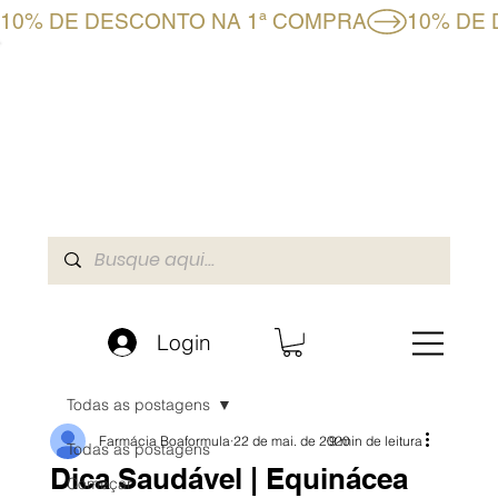
10% DE DESCONTO NA 1ª COMPRA
CLUBE BF+
LOJA ONLINE
A BOAFORMULA
Login
Todas as postagens
Farmácia Boaformula
22 de mai. de 2020
9 min de leitura
Todas as postagens
Dica Saudável | Equinácea
Começar