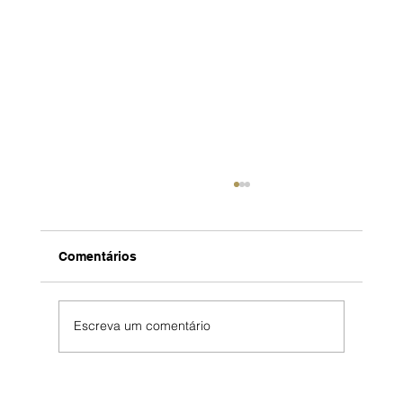
Comentários
Escreva um comentário
Boaformula: 32 anos de cuidado,