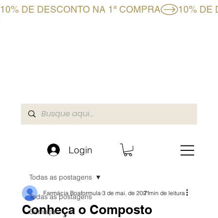
10% DE DESCONTO NA 1ª COMPRA
CLUBE BF+
LOJA ONLINE
A BOAFORMULA
Login
Todas as postagens
Farmácia Boaformula
3 de mai. de 2021
7 min de leitura
Todas as postagens
Conheça o Composto
Começar