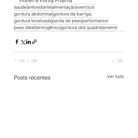
Florien e Infinity Pharma
saude
antioxidante
alimentação
exercicio
gordura abdominal
gordura da barriga
gordura localizada
perda de peso
performance
peso ideal
termogênico
gordura dos quadris
sinetrol
Ver tudo
Posts recentes