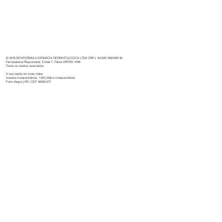
inovação e dedicação à saúde.
© 2016 BOAFORMULA FARMÁCIA DERMATOLÓGICA LTDA CNPJ: 94.629.169/0002-30
Farmacêutica Responsável: Estela T. Feksa CRF/RS 4168
Todos os direitos reservados.
A sua saúde em boas mãos.
Avenida Independência, 1163 | Bairro Independência
Porto Alegre | RS | CEP 90035-077