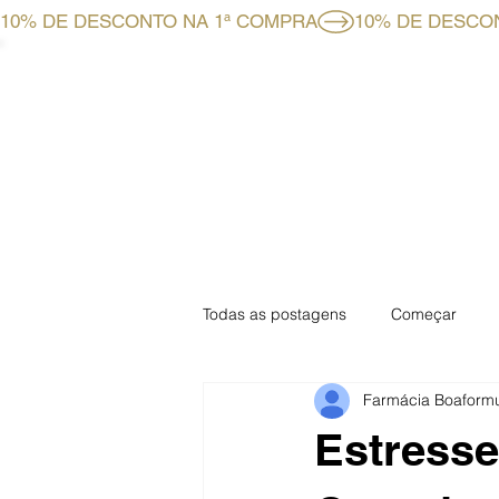
10% DE DESCONTO NA 1ª COMPRA
HOME
LOJA ONLINE
Todas as postagens
Começar
Farmácia Boaform
Especial Mensal
Especial Fa
Estress