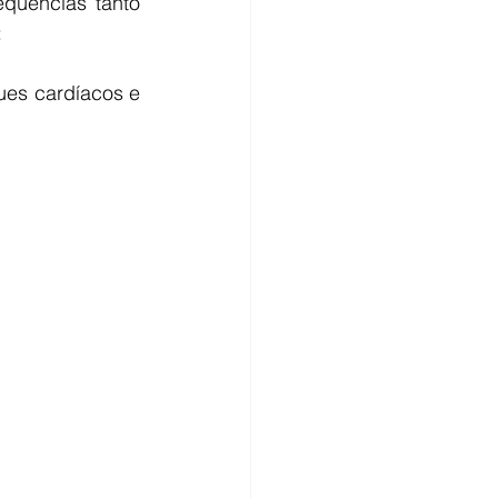
quências tanto 
:
ues cardíacos e 