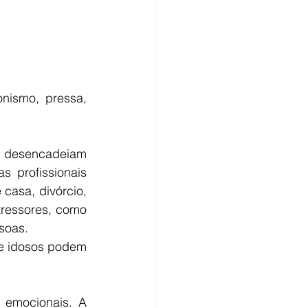
nismo, pressa, 
, desencadeiam 
 profissionais 
asa, divórcio, 
essores, como 
soas.
 e idosos podem 
 emocionais. A 