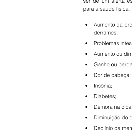
ser de um alerta es
para a saúde física,
Aumento da pres
derrames;
Problemas intest
Aumento ou dimi
Ganho ou perda
Dor de cabeça;
Insônia;
Diabetes;
Demora na cicat
Diminuição do d
Declínio da mem