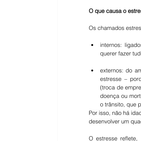
O que causa o estr
Os chamados estres
internos: ligad
querer fazer t
externos: do a
estresse – por
(troca de empre
doença ou mort
o trânsito, que
Por isso, não há ida
desenvolver um quad
O estresse reflete