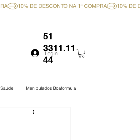
RMULA
FALE CONOSCO
51
3311.11
Login
44
a Saúde
Manipulados Boaformula