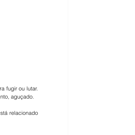
fugir ou lutar. 
into, aguçado.
tá relacionado 