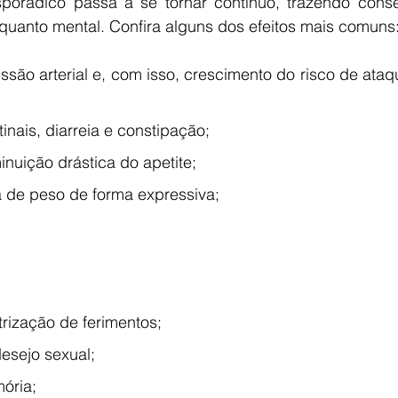
porádico passa a se tornar contínuo, trazendo conse
 quanto mental. Confira alguns dos efeitos mais comuns
são arterial e, com isso, crescimento do risco de ataq
inais, diarreia e constipação;
nuição drástica do apetite;
 de peso de forma expressiva;
rização de ferimentos;
esejo sexual;
ória;