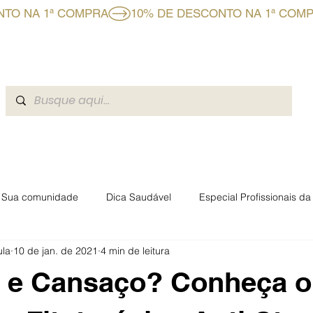
CLUBE BF+
A BOAFORMULA
BLOG
EVENTOS BOAFO
Sua comunidade
Dica Saudável
Especial Profissionais d
ula
10 de jan. de 2021
4 min de leitura
rmacêuticas Boaformula
e e Cansaço? Conheça o