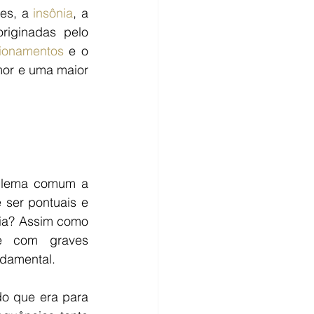
es, a 
insônia
, a 
iginadas pelo 
cionamentos
 e o 
or e uma maior 
blema comum a 
ser pontuais e 
ia? Assim como 
 e com graves 
damental.
o que era para 