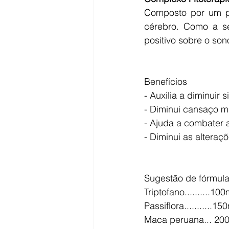
Composto por um poo
cérebro. Como a se
positivo sobre o son
Benefícios 
- Auxilia a diminuir 
- Diminui cansaço me
- Ajuda a combater a
- Diminui as altera
Sugestão de fórmula
Triptofano..........10
Passiflora...........1
Maca peruana... 20