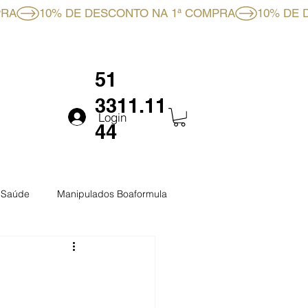
RMULA
FALE CONOSCO
51
3311.11
Login
44
a Saúde
Manipulados Boaformula