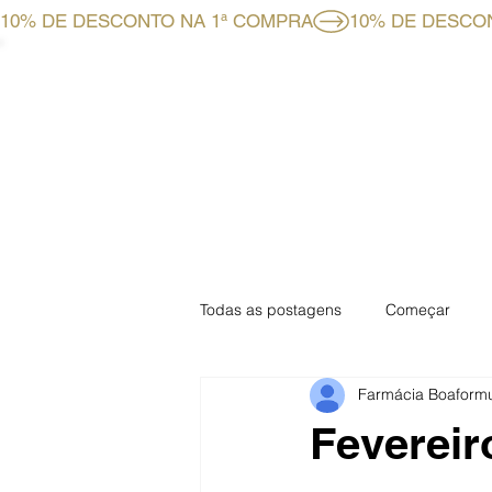
10% DE DESCONTO NA 1ª COMPRA
HOME
LOJA ONLINE
Todas as postagens
Começar
Farmácia Boaform
Especial Mensal
Especial Fa
Fevereir