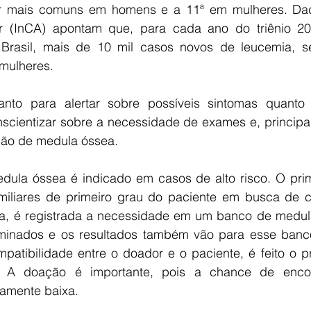
r mais comuns em homens e a 11ª em mulheres. Dados
 (InCA) apontam que, para cada ano do triênio 202
 Brasil, mais de 10 mil casos novos de leucemia, s
mulheres.
tanto para alertar sobre possíveis sintomas quanto 
scientizar sobre a necessidade de exames e, principal
ção de medula óssea. 
dula óssea é indicado em casos de alto risco. O prim
miliares de primeiro grau do paciente em busca de co
ra, é registrada a necessidade em um banco de medul
aminados e os resultados também vão para esse banc
atibilidade entre o doador e o paciente, é feito o p
l. A doação é importante, pois a chance de encon
vamente baixa.