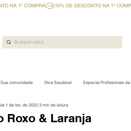
CLUBE BF+
A BOAFORMULA
BLOG
EVENTOS BOAFO
Sua comunidade
Dica Saudável
Especial Profissionais d
ula
1 de fev. de 2022
3 min de leitura
rmacêuticas Boaformula
o Roxo & Laranja