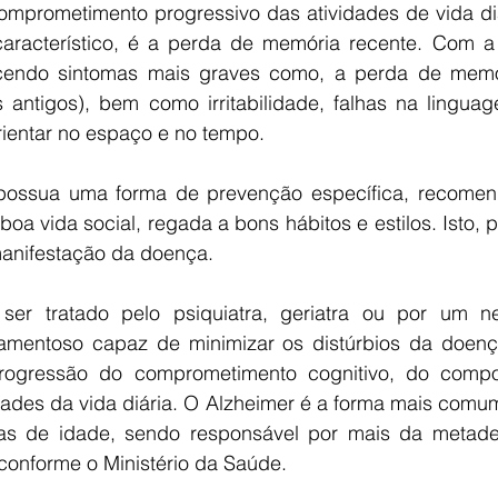
mprometimento progressivo das atividades de vida diár
característico, é a perda de memória recente. Com a
cendo sintomas mais graves como, a perda de memór
s antigos), bem como irritabilidade, falhas na linguag
ientar no espaço e no tempo.
ossua uma forma de prevenção específica, recomend
oa vida social, regada a bons hábitos e estilos. Isto, p
manifestação da doença.
er tratado pelo psiquiatra, geriatra ou por um neu
amentoso capaz de minimizar os distúrbios da doença
ogressão do comprometimento cognitivo, do compo
idades da vida diária. O Alzheimer é a forma mais comu
as de idade, sendo responsável por mais da metade
conforme o Ministério da Saúde.