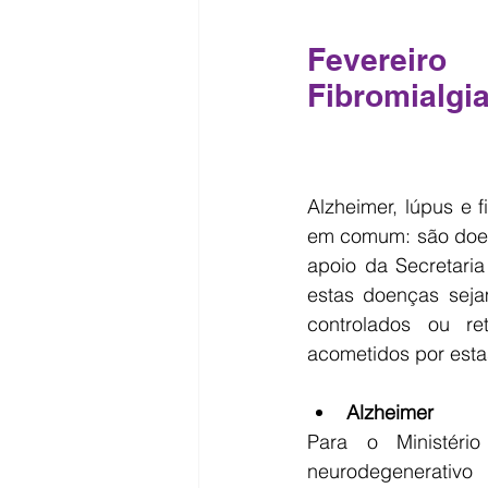
Fevereiro 
Fibromialgi
Alzheimer, lúpus e 
em comum: são doen
apoio da Secretari
estas doenças sejam
controlados ou re
acometidos por esta
Alzheimer
Para o Ministér
neurodegenerativo