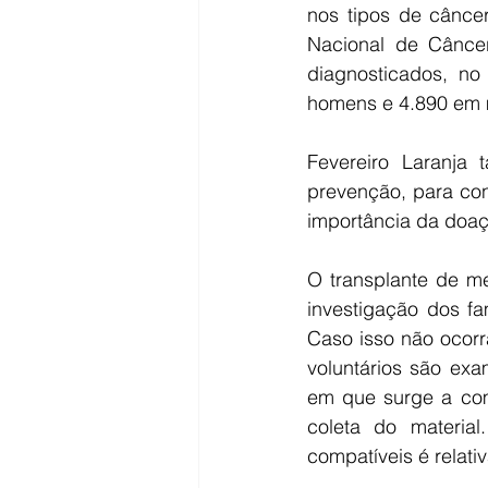
nos tipos de cânce
Nacional de Câncer
diagnosticados, no
homens e 4.890 em 
Fevereiro Laranja 
prevenção, para con
importância da doa
O transplante de me
investigação dos fa
Caso isso não ocor
voluntários são ex
em que surge a comp
coleta do materia
compatíveis é relati