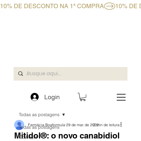
10% DE DESCONTO NA 1ª COMPRA
CLUBE BF+
LOJA ONLINE
A BOAFORMULA
Login
Todas as postagens
Farmácia Boaformula
29 de mar. de 2022
2 min de leitura
Todas as postagens
Mitidol®: o novo canabidiol
Começar