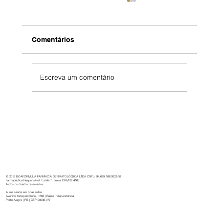
Comentários
Escreva um comentário
Boaformula: 32 anos de cuidado,
inovação e dedicação à saúde.
© 2016 BOAFORMULA FARMÁCIA DERMATOLÓGICA LTDA CNPJ: 94.629.169/0002-30
Farmacêutica Responsável: Estela T. Feksa CRF/RS 4168
Todos os direitos reservados.
A sua saúde em boas mãos.
Avenida Independência, 1163 | Bairro Independência
Porto Alegre | RS | CEP 90035-077