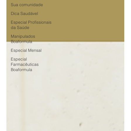
Sua comunidade
Dica Saudável
Especial Profissionais
da Saúde
Manipulados
Boaformula
Especial Mensal
Especial
Farmacêuticas
Boaformula