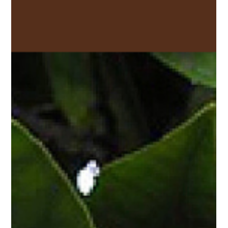
Farmácia Boaformula
30 de ago. de 2022
4 min de leitura
Dica Saudável | Óleo Essencial de
Cedro Atlas
Em mais uma edição da nossa Dica Saudável em busca de
trazer reflexões, sugestões e inspirações para você que
procura mais qualidade de...