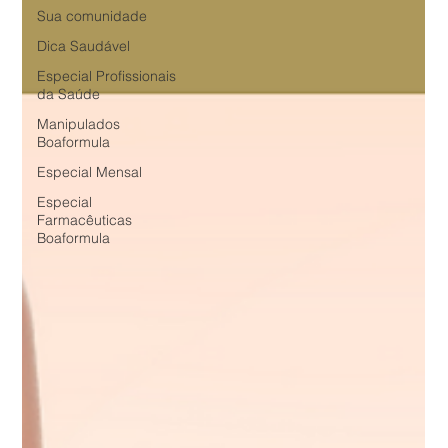
Sua comunidade
Dica Saudável
Especial Profissionais
da Saúde
Manipulados
Boaformula
Especial Mensal
Especial
Farmacêuticas
Boaformula