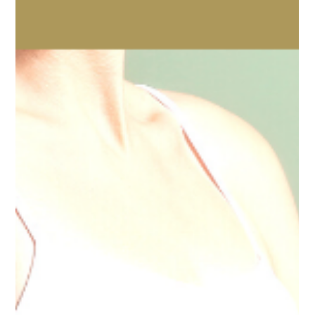
Farmácia Boaformula
9 de mai. de 2021
7 min de leitura
Dica Saudável | Óleo essencial de
Laranja Amarga
Óleo essencial de laranja amarga e seu benefícios a nossa
saúde. Nome cientifico: Citrus aurantium Método de extração:
prensagem a frio...