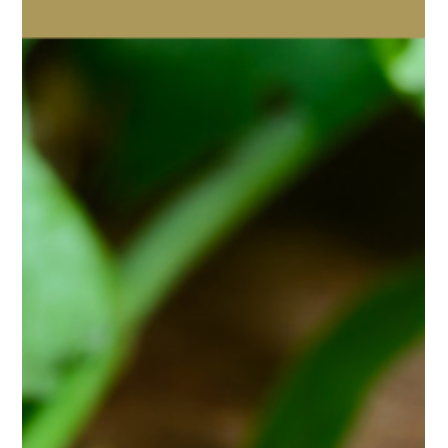
Farmácia Boaformula
13 de fev. de 2021
5 min de leitura
Celulite e Gordura Localizada? |
Conheça Slimbuster L
Slimbuster L reduz a celulite e a gordura localizada,
equilibrando a ativação da lipólise e a redução da lipogênese,
além de melhorar a...